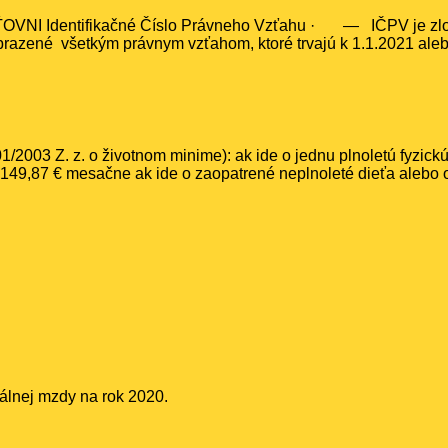
OVNI Identifikačné Číslo Právneho Vzťahu · — IČPV je zlo
razené všetkým právnym vzťahom, ktoré trvajú k 1.1.2021 ale
1/2003 Z. z. o životnom minime): ak ide o jednu plnoletú fyzic
149,87 € mesačne ak ide o zaopatrené neplnoleté dieťa alebo 
inimálnej mzdy na rok 2020.