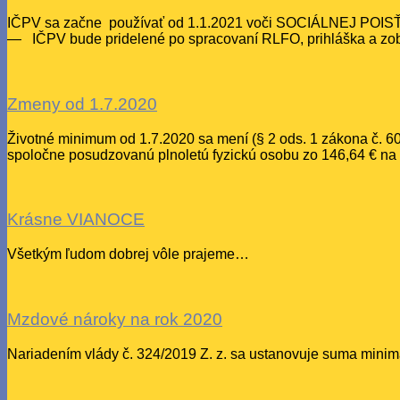
IČPV sa začne používať od 1.1.2021 voči SOCIÁLNEJ POISŤ
— IČPV bude pridelené po spracovaní RLFO, prihláška a zob
Zmeny od 1.7.2020
Životné minimum od 1.7.2020 sa mení (§ 2 ods. 1 zákona č. 60
spoločne posudzovanú plnoletú fyzickú osobu zo 146,64 € na 
Krásne VIANOCE
Všetkým ľudom dobrej vôle prajeme…
Mzdové nároky na rok 2020
Nariadením vlády č. 324/2019 Z. z. sa ustanovuje suma m