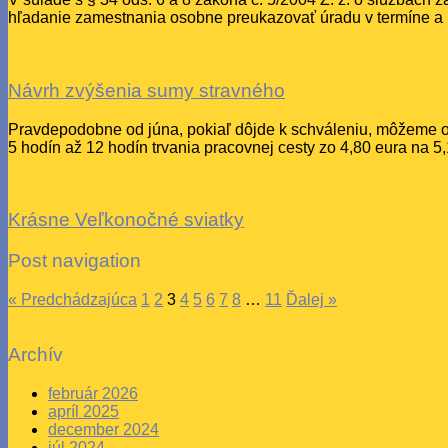
hľadanie zamestnania osobne preukazovať úradu v termíne a 
Návrh zvýšenia sumy stravného
Pravdepodobne od júna, pokiaľ dôjde k schváleniu, môžeme 
5 hodín až 12 hodín trvania pracovnej cesty zo 4,80 eura na 5
Krásne Veľkonočné sviatky
Post navigation
« Predchádzajúca
1
2
3
4
5
6
7
8
…
11
Ďalej »
Archív
február 2026
apríl 2025
december 2024
júl 2024