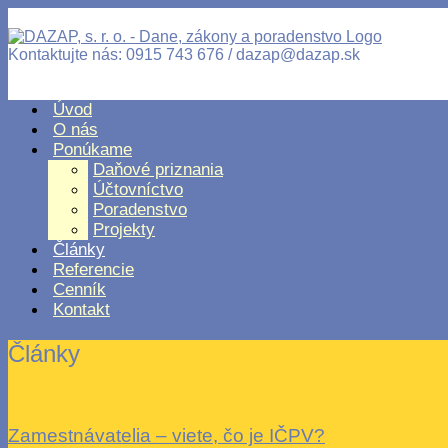
Kontaktujte nás: 0915 743 676 / dazap@dazap.sk
Úvod
O nás
Ponúkame
Daňové priznania
Účtovníctvo
Poradenstvo
Projekty
Články
Referencie
Cenník
Kontakt
Články
Zamestnávatelia – viete, čo je IČPV?