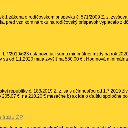
ek 1 zákona o rodičovskom príspevku č. 571/2009 Z. z. zvyšov
la, pred vznikom nároku na rodičovský príspevok vyplácalo z dô
– LP/2019/623 ustanovujúci sumu minimálnej mzdy na rok 2020.
 sa od 1.1.2020 mala zvýšiť na 580,00 € . Hodinová minimálna 
skej republiky č. 183/2019 Z. z. sa s účinnosťou od 1.7.2019 ži
zo 205,07 € na 210,20 € mesačne b) ak ide o ďalšiu spoločne p
a štátu ZP
 zamestnanosti v znení neskorších predpisov je uchádzač o zame