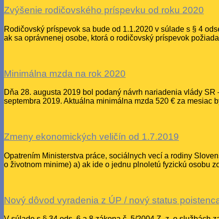
Zvýšenie rodičovského príspevku od roku 2020
Rodičovský príspevok sa bude od 1.1.2020 v súlade s § 4 ods
ak sa oprávnenej osobe, ktorá o rodičovský príspevok požiada
Minimálna mzda na rok 2020
Dňa 28. augusta 2019 bol podaný návrh nariadenia vlády SR 
septembra 2019. Aktuálna minimálna mzda 520 € za mesiac by
Zmeny ekonomických veličín od 1.7.2019
Opatrením Ministerstva práce, sociálnych vecí a rodiny Sloven
o životnom minime) a) ak ide o jednu plnoletú fyzickú osobu 
Nový dôvod vyradenia z ÚP / nový status poistenc
V súlade s § 34 ods. 6 a 8 zákona č. 5/2004 Z. z. o službách