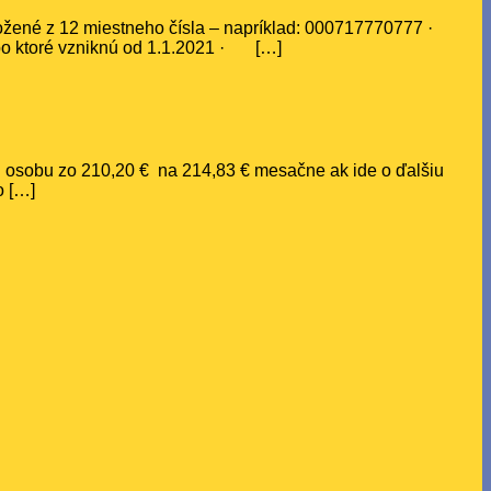
žené z 12 miestneho čísla – napríklad: 000717770777 ·
bo ktoré vzniknú od 1.1.2021 · […]
kú osobu zo 210,20 € na 214,83 € mesačne ak ide o ďalšiu
o […]