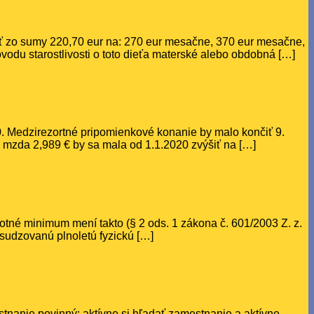
ať zo sumy 220,70 eur na: 270 eur mesačne, 370 eur mesačne,
vodu starostlivosti o toto dieťa materské alebo obdobná […]
 Medzirezortné pripomienkové konanie by malo končiť 9.
mzda 2,989 € by sa mala od 1.1.2020 zvýšiť na […]
votné minimum mení takto (§ 2 ods. 1 zákona č. 601/2003 Z. z.
osudzovanú plnoletú fyzickú […]
stnanie povinný: aktívne si hľadať zamestnanie a aktívne