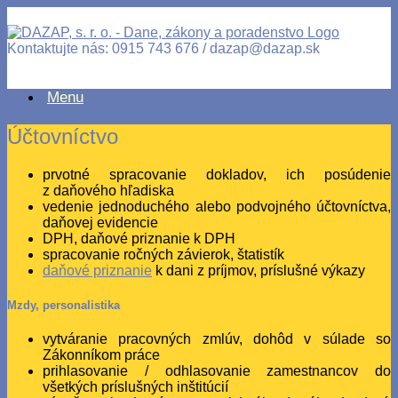
Kontaktujte nás: 0915 743 676 / dazap@dazap.sk
Menu
Účtovníctvo
prvotné spracovanie dokladov, ich posúdenie
z daňového hľadiska
vedenie jednoduchého alebo podvojného účtovníctva,
daňovej evidencie
DPH, daňové priznanie k DPH
spracovanie ročných závierok, štatistík
daňové priznanie
k dani z príjmov, príslušné výkazy
Mzdy, personalistika
vytváranie pracovných zmlúv, dohôd v súlade so
Zákonníkom práce
prihlasovanie / odhlasovanie zamestnancov do
všetkých príslušných inštitúcií