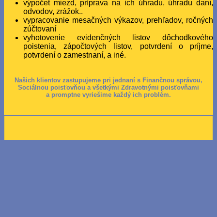
výpočet miezd, príprava na ich úhradu, úhradu daní,
odvodov, zrážok..
vypracovanie mesačných výkazov, prehľadov, ročných
zúčtovaní
vyhotovenie evidenčných listov dôchodkového
poistenia, zápočtových listov, potvrdení o príjme,
potvrdení o zamestnaní, a iné.
Našich klientov zastupujeme pri jednaní s Finančnou správou,
Sociálnou poisťovňou a všetkými Zdravotnými poisťovňami
a promptne vyriešime každý ich problém.