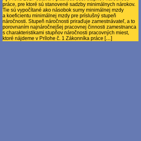
práce, pre ktoré sú stanovené sadzby minimálnych nárokov.
Tie sú vypočítané ako násobok sumy minimálnej mzdy
a koeficientu minimálnej mzdy pre príslušný stupeň
náročnosti. Stupeň náročnosti priraďuje zamestnávateľ, a to
porovnaním najnáročnejšej pracovnej činnosti zamestnanca
s charakteristikami stupňov náročnosti pracovných miest,
ktoré nájdeme v Prílohe č. 1 Zákonníka práce […]