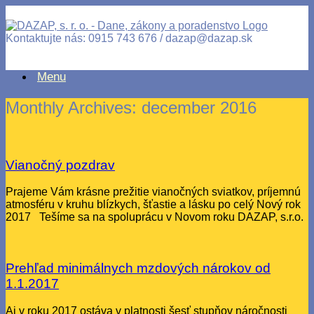
Kontaktujte nás: 0915 743 676 / dazap@dazap.sk
Menu
Monthly Archives:
december 2016
Vianočný pozdrav
Prajeme Vám krásne prežitie vianočných sviatkov, príjemnú
atmosféru v kruhu blízkych, šťastie a lásku po celý Nový rok
2017 Tešíme sa na spoluprácu v Novom roku DAZAP, s.r.o.
Prehľad minimálnych mzdových nárokov od
1.1.2017
Aj v roku 2017 ostáva v platnosti šesť stupňov náročnosti