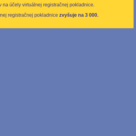
na účely virtuálnej registračnej pokladnice.
nej registračnej pokladnice
zvyšuje na 3 000.