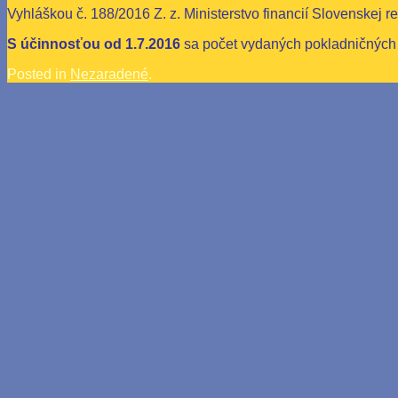
Vyhláškou č. 188/2016 Z. z. Ministerstvo financií Slovenskej 
S účinnosťou od 1.7.2016
sa počet vydaných pokladničných 
Posted in
Nezaradené
.