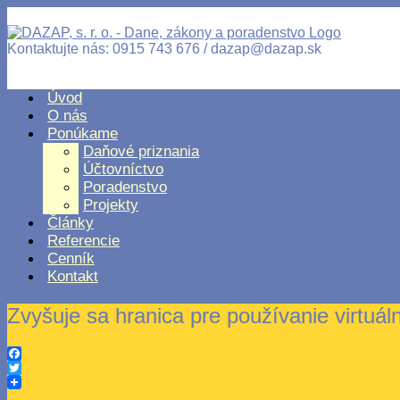
Kontaktujte nás: 0915 743 676 / dazap@dazap.sk
Úvod
O nás
Ponúkame
Daňové priznania
Účtovníctvo
Poradenstvo
Projekty
Články
Referencie
Cenník
Kontakt
Zvyšuje sa hranica pre používanie virtuáln
Facebook
Twitter