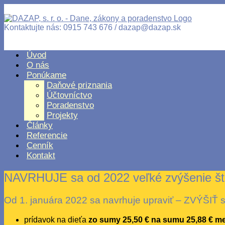
Kontaktujte nás: 0915 743 676 / dazap@dazap.sk
Úvod
O nás
Ponúkame
Daňové priznania
Účtovníctvo
Poradenstvo
Projekty
Články
Referencie
Cenník
Kontakt
NAVRHUJE sa od 2022 veľké zvýšenie štá
Od 1. januára 2022 sa navrhuje upraviť – ZVÝŠIŤ 
prídavok na dieťa
zo sumy 25,50 € na sumu 25,88 € m