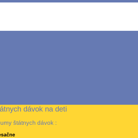
tnych dávok na deti
sumy štátnych dávok :
esačne