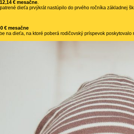
 12,14 € mesačne
.
atrené dieťa prvýkrát nastúpilo do prvého ročníka základnej š
00 € mesačne
be na dieťa, na ktoré poberá rodičovský príspevok poskytovalo