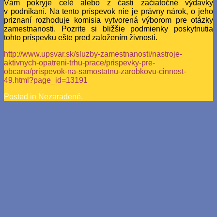
Vám pokryje celé alebo z časti začiatočné výdavky
v podnikaní. Na tento príspevok nie je právny nárok, o jeho
priznaní rozhoduje komisia vytvorená výborom pre otázky
zamestnanosti. Pozrite si bližšie podmienky poskytnutia
tohto príspevku ešte pred založením živnosti.
http://www.upsvar.sk/sluzby-zamestnanosti/nastroje-
aktivnych-opatreni-trhu-prace/prispevky-pre-
obcana/prispevok-na-samostatnu-zarobkovu-cinnost-
49.html?page_id=13191
Posted in
Nezaradené
.