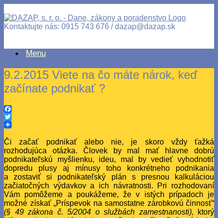
Kontaktujte nás: 0915 743 676 / dazap@dazap.sk
Menu
9.2.2015 Viete na čo máte nárok, keď
začínate podnikať ?
Facebook
Twitter
Či začať podnikať alebo nie, je skoro vždy ťažká
rozhodujúca otázka. Človek by mal mať hlavne dobrú
podnikateľskú myšlienku, ideu, mal by vedieť vyhodnotiť
dopredu plusy aj mínusy toho konkrétneho podnikania
a zostaviť si podnikateľský plán s presnou kalkuláciou
začiatočných výdavkov a ich návratnosti. Pri rozhodovaní
Vám pomôžeme a poukážeme, že v istých prípadoch je
možné získať „Príspevok na samostatne zárobkovú činnosť“
(§ 49 zákona č. 5/2004 o službách zamestnanosti),
ktorý