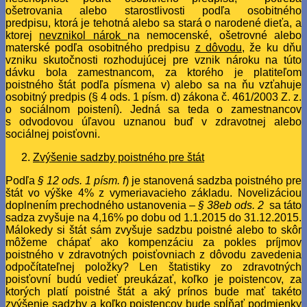
ošetrovania alebo starostlivosti podľa osobitného
predpisu, ktorá je tehotná alebo sa stará o narodené dieťa, a
ktorej
nevznikol nárok
na nemocenské, ošetrovné alebo
materské podľa osobitného predpisu
z dôvodu
, že ku dňu
vzniku skutočnosti rozhodujúcej pre vznik nároku na túto
dávku bola zamestnancom, za ktorého je platiteľom
poistného štát podľa písmena v) alebo sa na ňu vzťahuje
osobitný predpis (§ 4 ods. 1 písm. d) zákona č. 461/2003 Z. z.
o sociálnom poistení). Jedná sa teda o zamestnancov
s odvodovou úľavou uznanou buď v zdravotnej alebo
sociálnej poisťovni.
Zvýšenie sadzby poistného pre štát
Podľa
§ 12 ods. 1 písm. f
) je stanovená sadzba poistného pre
štát vo výške 4% z vymeriavacieho základu. Novelizáciou
doplnením prechodného ustanovenia –
§ 38eb ods. 2
sa táto
sadza zvyšuje na 4,16% po dobu od 1.1.2015 do 31.12.2015.
Málokedy si štát sám zvyšuje sadzbu poistné alebo to skôr
môžeme chápať ako kompenzáciu za pokles príjmov
poistného v zdravotných poisťovniach z dôvodu zavedenia
odpočítateľnej položky? Len štatistiky zo zdravotných
poisťovní budú vedieť preukázať, koľko je poistencov, za
ktorých platí poistné štát a aký prínos bude mať takéto
zvýšenie sadzby a koľko poistencov bude spĺňať podmienky