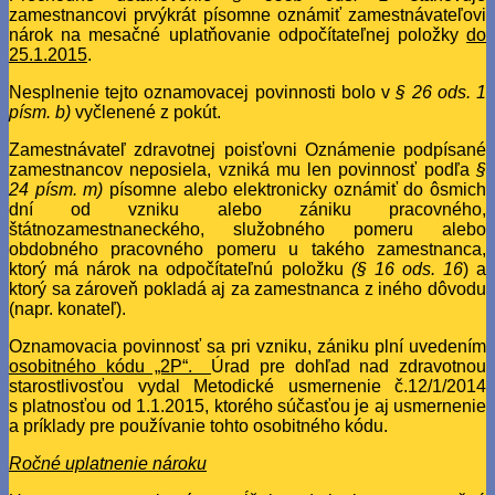
zamestnancovi prvýkrát písomne oznámiť zamestnávateľovi
nárok na mesačné uplatňovanie odpočítateľnej položky
do
25.1.2015
.
Nesplnenie tejto oznamovacej povinnosti bolo v
§ 26 ods. 1
písm. b)
vyčlenené z pokút.
Zamestnávateľ zdravotnej poisťovni Oznámenie podpísané
zamestnancov neposiela, vzniká mu len povinnosť podľa
§
24 písm. m)
písomne alebo elektronicky oznámiť do ôsmich
dní od vzniku alebo zániku pracovného,
štátnozamestnaneckého, služobného pomeru alebo
obdobného pracovného pomeru u takého zamestnanca,
ktorý má nárok na odpočítateľnú položku
(§ 16 ods. 16
) a
ktorý sa zároveň pokladá aj za zamestnanca z iného dôvodu
(napr. konateľ).
Oznamovacia povinnosť sa pri vzniku, zániku plní uvedením
osobitného kódu „2P“.
Úrad pre dohľad nad zdravotnou
starostlivosťou vydal Metodické usmernenie č.12/1/2014
s platnosťou od 1.1.2015, ktorého súčasťou je aj usmernenie
a príklady pre používanie tohto osobitného kódu.
Ročné uplatnenie nároku