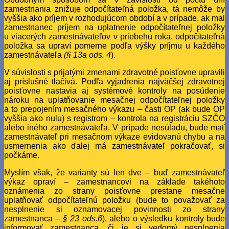
zamestnania znižuje odpočítateľná položka, tá nemôže by
vyššia ako príjem v rozhodujúcom období a v prípade, ak mal
zamestnanec príjem na uplatnenie odpočítateľnej položky
u viacerých zamestnávateľov v priebehu roka, odpočítateľná
položka sa upraví pomerne podľa výšky príjmu u každého
zamestnávateľa
(§ 13a ods. 4
).
V súvislosti s prijatými zmenami zdravotné poisťovne upravili
aj príslušné tlačivá. Podľa vyjadrenia najväčšej zdravotnej
poisťovne nastavia aj systémové kontroly na posúdenie
nároku na uplatňovanie mesačnej odpočítateľnej položky
a to prepojením mesačného výkazu – časti OP (ak bude OP
vyššia ako nulu) s registrom – kontrola na registráciu SZČO
alebo iného zamestnávateľa. V prípade nesúladu, bude mať
zamestnávateľ pri mesačnom výkaze evidovanú chybu a na
usmernenia ako ďalej má zamestnávateľ pokračovať, si
počkáme.
Myslím však, že varianty sú len dve – buď zamestnávateľ
výkaz opraví – zamestnancovi na základe takéhoto
oznámenia zo strany poisťovne prestane mesačne
uplatňovať odpočítateľnú položku (bude to považovať za
nesplnenie si oznamovacej povinnosti zo strany
zamestnanca –
§ 23 ods.6
), alebo o výsledku kontroly bude
informovať zamestnanca, či je si vedomý nesplnenia