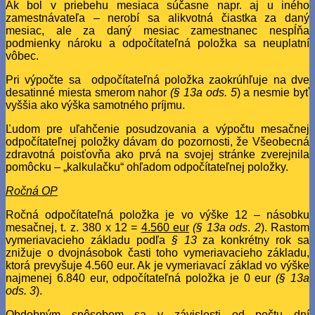
Ak bol v priebehu mesiaca súčasne napr. aj u iného
zamestnávateľa – nerobí sa alikvotná čiastka za daný
mesiac, ale za daný mesiac zamestnanec nespĺňa
podmienky nároku a odpočítateľná položka sa neuplatní
vôbec.
Pri výpočte sa odpočítateľná položka zaokrúhľuje na dve
desatinné miesta smerom nahor
(§ 13a ods. 5
) a nesmie byť
vyššia ako výška samotného príjmu.
Ľudom pre uľahčenie posudzovania a výpočtu mesačnej
odpočítateľnej položky dávam do pozornosti, že Všeobecná
zdravotná poisťovňa ako prvá na svojej stránke zverejnila
pomôcku – „kalkulačku“ ohľadom odpočítateľnej položky.
Ročná OP
Ročná odpočítateľná položka je vo výške 12 – násobku
mesačnej, t. z. 380 x 12 =
4.560 eur
(§ 13a ods
.
2
). Rastom
vymeriavacieho základu podľa
§ 13
za konkrétny rok sa
znižuje o dvojnásobok časti toho vymeriavacieho základu,
ktorá prevyšuje 4.560 eur. Ak je vymeriavací základ vo výške
najmenej 6.840 eur, odpočítateľná položka je 0 eur
(§ 13a
ods. 3
).
Obdobným spôsobom sa v závislosti od počtu dní