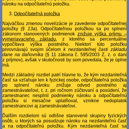
nároku na odpočítateľnú položku.
Odpočítateľná položka
Najväčšou zmenou novelizácie je zavedenie odpočítateľnej
položky
(§ 13a
). Odpočítateľnou položkou sa po splnení
zákonom stanovených podmienok
znižuje výška príjmu –
vymeriavacieho základu
, z ktorého sa percentuálne
vypočítava výška poistného. Niektorí túto položku
prirovnávajú svojim účelom
k nezdaniteľnej časti základu
dane na daňovníka
(§ 11 zákona č. 595/2003 Z. z. o dani
z príjmov), avšak v skutočnosti by som povedala, že je úplne
iná.
Medzi základný rozdiel patrí hlavne to, že kým nezdaniteľná
časť sa vzťahuje len k fyzickej osobe, odpočítateľná položka
po splnení nároku znižuje odvod poistného aj
zamestnávateľovi, t. z. pri ročnom zúčtovaní a posúdení, že
zamestnanec nesplnil podmienky nároku a odpočítateľnú
položku si mesačne uplatňoval, vznikne nedoplatok
zamestnancovi aj zamestnávateľovi.
Ďalším rozdielom sú odlišne stanovené skupiny fyzických
osôb, u ktorých sa posudzuje nároku na nezdaniteľnú časť
a na odpočítateľnú položku. Kým nezdaniteľná časť sa