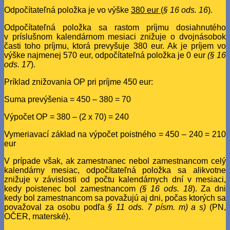
Odpočítateľná položka je vo výške
380 eur
(
§ 16 ods. 16
).
Odpočítateľná položka sa rastom príjmu dosiahnutého
v príslušnom kalendárnom mesiaci znižuje o dvojnásobok
časti toho príjmu, ktorá prevyšuje 380 eur. Ak je príjem vo
výške najmenej 570 eur, odpočítateľná položka je 0 eur
(§ 16
ods. 17
).
Príklad znižovania OP pri príjme 450 eur:
Suma prevýšenia = 450 – 380 = 70
Výpočet OP = 380 – (2 x 70) = 240
Vymeriavací základ na výpočet poistného = 450 – 240 = 210
eur
V prípade však, ak zamestnanec nebol zamestnancom celý
kalendárny mesiac, odpočítateľná položka sa alikvotne
znižuje v závislosti od počtu kalendárnych dní v mesiaci,
kedy poistenec bol zamestnancom
(§ 16 ods. 18
). Za dni
kedy bol zamestnancom sa považujú aj dni, počas ktorých sa
považoval za osobu podľa
§ 11 ods. 7 písm. m) a s)
(PN,
OČER, materské).