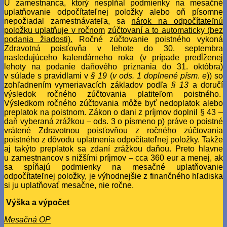
U zamestnanca, ktorý nespĺňal podmienky na mesačné
uplatňovanie odpočítateľnej položky alebo oň písomne
nepožiadal zamestnávateľa, sa
nárok na odpočítateľnú
položku uplatňuje v ročnom
zúčtovaní a to automaticky (bez
podania žiadosti).
Ročné zúčtovanie poistného vykoná
Zdravotná poisťovňa v lehote do 30. septembra
nasledujúceho kalendárneho roka (v prípade predĺženej
lehoty na podanie daňového priznania do 31. októbra)
v súlade s pravidlami v
§ 19
(
v ods. 1 doplnené písm
.
e
)) so
zohľadnením vymeriavacích základov podľa
§ 13
a doručí
výsledok ročného zúčtovania platiteľom poistného.
Výsledkom ročného zúčtovania môže byť nedoplatok alebo
preplatok na poistnom. Zákon o dani z príjmov doplnil § 43 –
daň vyberaná zrážkou – ods. 3 o písmeno p) práve o poistné
vrátené Zdravotnou poisťovňou z ročného zúčtovania
poistného z dôvodu uplatnenia odpočítateľnej položky. Takže
aj takýto preplatok sa zdaní zrážkou daňou. Preto hlavne
u zamestnancov s nižšími príjmov – cca 360 eur a menej, ak
sa spĺňajú podmienky na mesačné uplatňovanie
odpočítateľnej položky, je výhodnejšie z finančného hľadiska
si ju uplatňovať mesačne, nie ročne.
Výška a výpočet
Mesačná OP