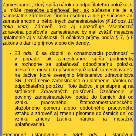
Zamestnanec, ktorý spĺňa nárok na odpočítateľnú položku, si
ju môže
mesačne uplatňovať len, ak
súčasne nie je aj
samostatne zárobkovo činnou osobou a nie je súčasne ani
zamestnancom u iného, iných zamestnávateľov
(§ 16 ods. 18
tretia veta
). Zároveň, ako aj upozorňuje Všeobecná
zdravotná poisťovňa, zamestnanec by mal zvážiť mesačné
uplatnenie aj v súvislosti, či očakáva príjmy podľa § 7, § 8
zákona o dani z príjmov alebo dividendy.
23 ods. 6
sa doplnil o oznamovaciu povinnosť –
v prípade, ak zamestnanec spĺňa podmienky
a rozhodne sa uplatňovať odpočítateľnú položku
mesačne,
musí o to písomne požiadať
zamestnávateľa
na tlačive, ktoré zverejnilo Ministerstvo zdravotníctva
SR „Oznámenie zamestnanca o uplatnenie nároku na
odpočítateľnú položku“. Toto tlačivo je prístupné aj na
stránkach Zdravotných poisťovní. Oznámenie je
povinný zamestnávateľovi podať do ôsmich dní od
vzniku pracovného, štátnozamestnaneckého,
služobného pomeru alebo obdobného pracovného
vzťahu a zároveň aj zmenu písomne do ôsmich dní od
vzniku zmeny (zániku nároku na mesačné
uplatňovanie).
Prechodné ustanovenie
§ 38eb ods. 1
stanovuje