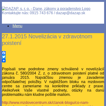
Kontaktujte nás: 0915 743 676 / dazap@dazap.sk
Menu
27.1.2015 Novelizácia v zdravotnom
poistení
Facebook
Twitter
Popísali sme podrobne zmeny schválené v novelizácií
zákona č. 580/2004 Z. z. o zdravotnom poistení platné od
januára 2015. Najväčšou zmenou je zavadenie
odpočítateľnej položky. V najbližšom bloku na mzdovom
centre sa zameriame na konkrétne príklady z praxe.
Akékoľvek Vaše vlastné podnety, otázky na danú
problematiku nám kludne pošlite mailom.
http://www.mzdovecentrum.sk/clanok-blogu/co-nam-