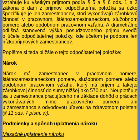
vzťahuje ku všetkým príjmom podľa § 5 a § 6 ods. 1 a 2
zákona o dani z príjmov, odpočítateľná položka sa úzko
špecifikuje je len zamestnancov, ktorí vykonávajú zárobkovú
činnosť v pracovnom, štátnozamestnaneckom, služobnom
pomere alebo obdobnom pracovnom vzťahu. A diametrálne
odlišná stanovená výška posudzovaného príjmu svedčí
o účele odpočítateľnej položky, kde účelom je podpora len
nízkopríjmových zamestnancov.
Popíšme si teda bližšie o tejto odpočítateľnej položke:
Nárok
Nárok má zamestnanec v pracovnom pomere,
štátnozamestnaneckom pomere, služobnom pomere alebo
obdobnom pracovnom vzťahu, ktorý má príjem z takejto
zárobkovej činnosť do sumy nižšej ako 570 eur. Neuplatňuje
sa u zamestnanca pracujúceho na základe dohôd o prácach
vykonávaných mimo pracovného pomeru, ani
u zamestnanca s odvodovou úľavou na zdravotnom poistení
(§ 11 ods. 7 písm. v)).
Podmienky a spôsob uplatnenia nároku
Mesačné uplatnenie nároku