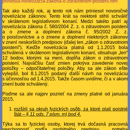
priniesla-novelizacia-zakona-o-zdravotnom-poisteni.htm
Tak ako každý rok, aj tento rok nám priniesol novoročné
novelizácie zákonov. Tento krát sa niektoré stihli schváliť
v skrátenom legislatívnom konaní. Medzi takéto patrí aj
novelizácia zákona č. 580/2004 Z. z. o zdravotnom poistení
a o zmene a doplnení zákona č. 95/2002 Z. z.
o poisťovníctve a o zmene a doplnení niektorých zákonov
v znení neskorších predpisov (ďalej len „zákon o zdravotnom
poistení“). Keďže novelizácia platná od 1.1.2015 bola
schválená v skrátenom legislatívnom konaní, obsahuje „len“
12 bodov, ktorými sa mení, dopĺňa zákon o zdravotnom
poistení. Najväčšiu časť zmien pokrýva zavedenie novej
položky – odpočítateľnej položky. Aby sa ale zákon ešte
vylepšil, bol 8.1.2015 podaný ďalší návrh na novelizáciu
s účinnosťou od 1.4.2015. Takže časom uvidíme, či a v akom
znení bude schválený.
Poďme sa ale najprv pozrieť na zmeny platné od januára
2015.
rozšíril sa okruh fyzických osôb, za ktoré platí poistné
štát –
§ 11 ods. 7 písm. m) bod 4
.
Týka sa to fyzickej osoby, ktorej trvá dočasná pracovná
neschopnosť podľa osobitného predpisu, potreba