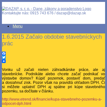
Kontaktujte nás: 0915 743 676 / dazap@dazap.sk
Menu
1.6.2015 Začalo obdobie stavebníckych
prác
Facebook
Twitter
Vonku už začali nielen záhradkárske práce, ale aj
stavebnícke. Podnikáte alebo chcete začať podnikať vo
výstavbe domov? Kúpiť pozemok, postaviť dom, predať
a dosiahnuť zisk. Pozor však na pravidlá ohľadom DPH. Či
si môžete uplatniť DPH aj spätne pri kúpe stavebného
pozemku, sa dočítate v článku.
http://www.etrend.sk/financie/kupa-stavebneho-pozemku-a-
odpocet-dph.html