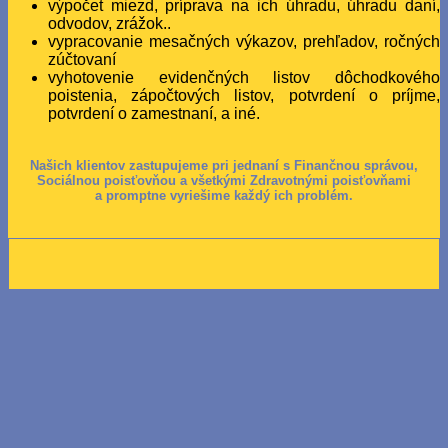
výpočet miezd, príprava na ich úhradu, úhradu daní,
odvodov, zrážok..
vypracovanie mesačných výkazov, prehľadov, ročných
zúčtovaní
vyhotovenie evidenčných listov dôchodkového
poistenia, zápočtových listov, potvrdení o príjme,
potvrdení o zamestnaní, a iné.
Našich klientov zastupujeme pri jednaní s Finančnou správou,
Sociálnou poisťovňou a všetkými Zdravotnými poisťovňami
a promptne vyriešime každý ich problém.