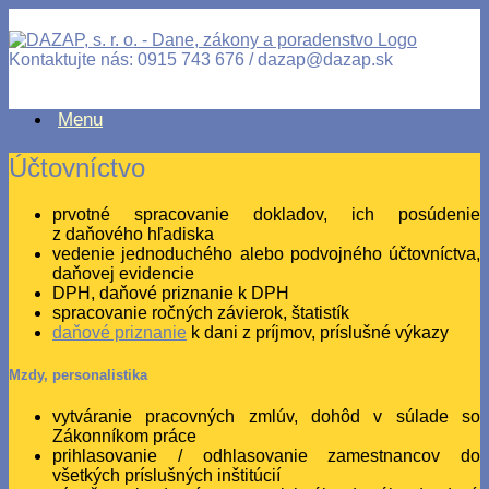
Kontaktujte nás: 0915 743 676 / dazap@dazap.sk
Menu
Účtovníctvo
prvotné spracovanie dokladov, ich posúdenie
z daňového hľadiska
vedenie jednoduchého alebo podvojného účtovníctva,
daňovej evidencie
DPH, daňové priznanie k DPH
spracovanie ročných závierok, štatistík
daňové priznanie
k dani z príjmov, príslušné výkazy
Mzdy, personalistika
vytváranie pracovných zmlúv, dohôd v súlade so
Zákonníkom práce
prihlasovanie / odhlasovanie zamestnancov do
všetkých príslušných inštitúcií