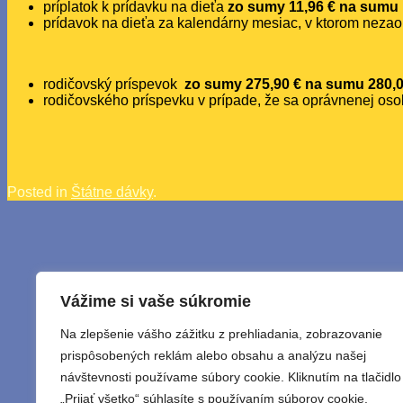
príplatok k prídavku na dieťa
zo sumy 11,96 € na sumu
prídavok na dieťa za kalendárny mesiac, v ktorom nezaop
rodičovský príspevok
zo sumy 275,90 € na sumu 280,
rodičovského príspevku v prípade, že sa oprávnenej oso
Posted in
Štátne dávky
.
Vážime si vaše súkromie
Na zlepšenie vášho zážitku z prehliadania, zobrazovanie
prispôsobených reklám alebo obsahu a analýzu našej
návštevnosti používame súbory cookie. Kliknutím na tlačidlo
„Prijať všetko“ súhlasíte s používaním súborov cookie.