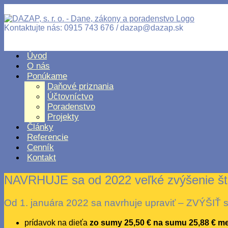
Kontaktujte nás: 0915 743 676 / dazap@dazap.sk
Úvod
O nás
Ponúkame
Daňové priznania
Účtovníctvo
Poradenstvo
Projekty
Články
Referencie
Cenník
Kontakt
NAVRHUJE sa od 2022 veľké zvýšenie štá
Od 1. januára 2022 sa navrhuje upraviť – ZVÝŠIŤ 
prídavok na dieťa
zo sumy 25,50 € na sumu 25,88 € m