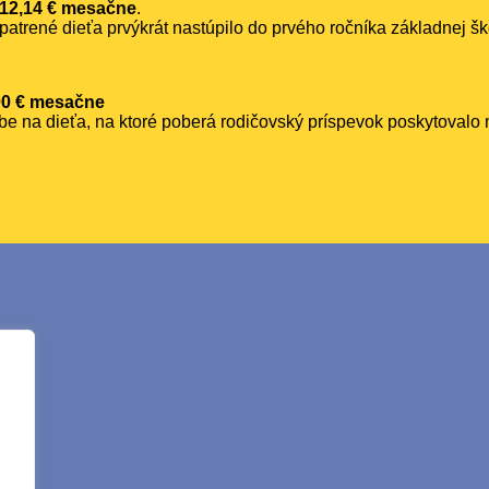
 12,14 € mesačne
.
atrené dieťa prvýkrát nastúpilo do prvého ročníka základnej š
00 € mesačne
be na dieťa, na ktoré poberá rodičovský príspevok poskytovalo