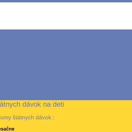
tnych dávok na deti
sumy štátnych dávok :
esačne